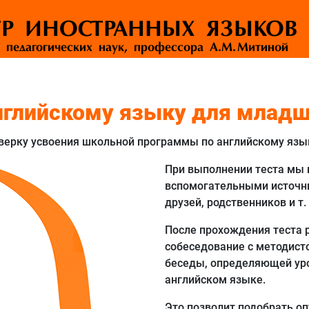
ТР ИНОСТРАННЫХ ЯЗЫКОВ
 педагогических наук, профессора А.М. Митиной
английскому языку для млад
ерку усвоения школьной программы по английскому языку
При выполнении теста мы 
вспомогательными источн
друзей, родственников и т. 
После прохождения теста 
собеседование с методисто
беседы, определяющей уро
английском языке.
Это позволит подобрать о